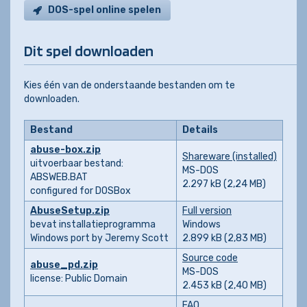
DOS-spel online spelen
Dit spel downloaden
Kies één van de onderstaande bestanden om te
downloaden.
Bestand
Details
abuse-box.zip
Shareware (installed)
uitvoerbaar bestand:
MS-DOS
ABSWEB.BAT
2.297 kB (2,24 MB)
configured for DOSBox
AbuseSetup.zip
Full version
bevat installatieprogramma
Windows
Windows port by Jeremy Scott
2.899 kB (2,83 MB)
Source code
abuse_pd.zip
MS-DOS
license: Public Domain
2.453 kB (2,40 MB)
FAQ