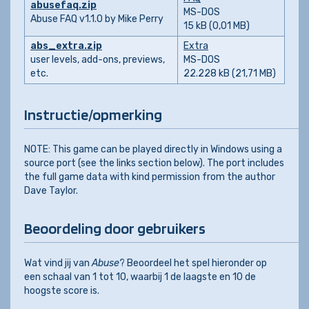
abusefaq.zip
MS-DOS
Abuse FAQ v1.1.0 by Mike Perry
15 kB (0,01 MB)
abs_extra.zip
Extra
user levels, add-ons, previews,
MS-DOS
etc.
22.228 kB (21,71 MB)
Instructie/opmerking
NOTE: This game can be played directly in Windows using a
source port (see the links section below). The port includes
the full game data with kind permission from the author
Dave Taylor.
Beoordeling door gebruikers
Wat vind jij van
Abuse
? Beoordeel het spel hieronder op
een schaal van 1 tot 10, waarbij 1 de laagste en 10 de
hoogste score is.