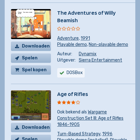
The Adventures of Willy
Beamish
Adventure
,
1991
Playable demo
,
Non-playable demo
Downloaden
Auteur:
Dynamix
Spelen
Uitgever:
Sierra Entertainment
Spel kopen
DOSBox
Age of Rifles
Ook bekend als
Wargame
Construction Set III: Age of Rifles
1846-1905
Downloaden
Turn-Based Strategy
,
1996
Spelen