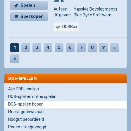
demo
Spelen
Auteur:
Massive Developments
Uitgever:
Blue Byte Software
Spel kopen
DOSBox
1
2
3
4
5
6
7
8
9
DOS-SPELLEN
Alle DOS-spellen
DOS-spellen online spelen
DOS-spellen kopen
Meest gedownload
Hoogst beoordeeld
Recent toegevoegd