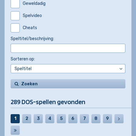
Geweldadig
Spelvideo
Cheats
Speltitel/beschrijving:
Sorteren op:
Zoeken
289 DOS-spellen gevonden
1
2
3
4
5
6
7
8
9