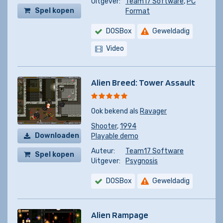
Uitgever:
Team17 Software
,
PC
Spel kopen
Format
DOSBox
Geweldadig
Video
Alien Breed: Tower Assault
Ook bekend als
Ravager
Shooter
,
1994
Downloaden
Playable demo
Auteur:
Team17 Software
Spel kopen
Uitgever:
Psygnosis
DOSBox
Geweldadig
Alien Rampage