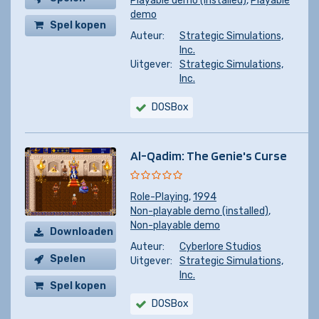
Playable demo (installed)
,
Playable
demo
Spel kopen
Auteur:
Strategic Simulations,
Inc.
Uitgever:
Strategic Simulations,
Inc.
DOSBox
Al-Qadim: The Genie's Curse
Role-Playing
,
1994
Non-playable demo (installed)
,
Non-playable demo
Downloaden
Auteur:
Cyberlore Studios
Spelen
Uitgever:
Strategic Simulations,
Inc.
Spel kopen
DOSBox