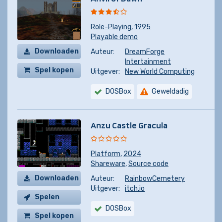
Role-Playing
,
1995
Playable demo
Downloaden
Auteur:
DreamForge
Intertainment
Spel kopen
Uitgever:
New World Computing
DOSBox
Geweldadig
Anzu Castle Gracula
Platform
,
2024
Shareware
,
Source code
Downloaden
Auteur:
RainbowCemetery
Uitgever:
itch.io
Spelen
DOSBox
Spel kopen