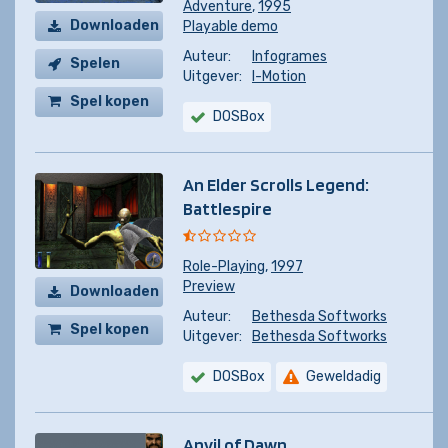
Adventure
,
1995
Downloaden
Playable demo
Auteur:
Infogrames
Spelen
Uitgever:
I-Motion
Spel kopen
DOSBox
An Elder Scrolls Legend:
Battlespire
Role-Playing
,
1997
Preview
Downloaden
Auteur:
Bethesda Softworks
Spel kopen
Uitgever:
Bethesda Softworks
DOSBox
Geweldadig
Anvil of Dawn