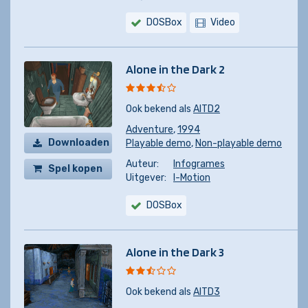
DOSBox
Video
Alone in the Dark 2
Ook bekend als
AITD2
Adventure
,
1994
Downloaden
Playable demo
,
Non-playable demo
Auteur:
Infogrames
Spel kopen
Uitgever:
I-Motion
DOSBox
Alone in the Dark 3
Ook bekend als
AITD3