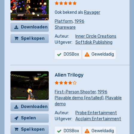
Ook bekend als
Ravager
Platform
,
1996
Downloaden
Shareware
Auteur:
Inner Circle Creations
Spel kopen
Uitgever:
Softdisk Publishing
DOSBox
Geweldadig
Alien Trilogy
First-Person Shooter
,
1996
Playable demo (installed)
,
Playable
demo
Downloaden
Auteur:
Probe Entertainment
Spelen
Uitgever:
Acclaim Entertainment
Spel kopen
DOSBox
Geweldadig