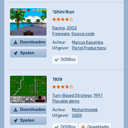
'Ghini Run
Racing
,
2002
Freeware
,
Source code
Downloaden
Auteur:
Marcus Kasumba
Uitgever:
Piptol Productions
Spelen
DOSBox
1939
Turn-Based Strategy
,
1997
Playable demo
Downloaden
Auteur:
Michał Imiołek
Uitgever:
USER
Spelen
DOSBox
Geweldadig