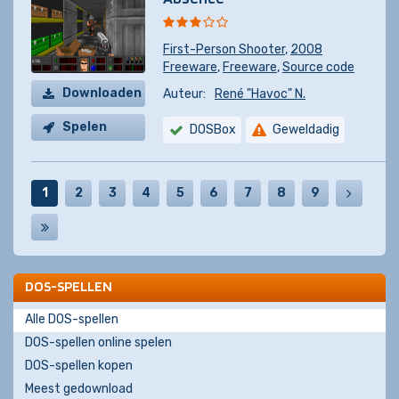
First-Person Shooter
,
2008
Freeware
,
Freeware
,
Source code
Downloaden
Auteur:
René "Havoc" N.
Spelen
DOSBox
Geweldadig
1
2
3
4
5
6
7
8
9
DOS-SPELLEN
Alle DOS-spellen
DOS-spellen online spelen
DOS-spellen kopen
Meest gedownload