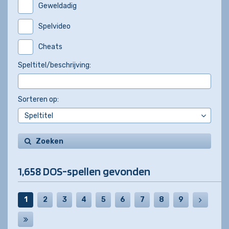
Geweldadig
Spelvideo
Cheats
Speltitel/beschrijving:
Sorteren op:
Zoeken
1,658 DOS-spellen gevonden
1
2
3
4
5
6
7
8
9