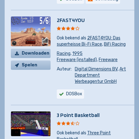
2FAST4YOU
Ook bekend als
2FAST4YOU: Das
superheisse Bi-Fi Race
,
BiFi Racing
Downloaden
Racing
,
1995
Freeware (installed)
,
Freeware
Spelen
Auteur:
Digital Dimensions BV
,
Art
Department
Werbeagentur GmbH
DOSBox
3 Point Basketball
Ook bekend als
Three Point