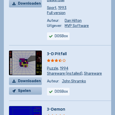
Basketball
Downloaden
Sport
,
1993
Full version
Auteur:
Dan Hilton
Uitgever:
MVP Software
DOSBox
3-D Pitfall
Puzzle
,
1994
Shareware (installed)
,
Shareware
Downloaden
Auteur:
John Shramko
Spelen
DOSBox
3-Demon