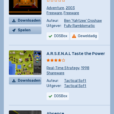
Adventure
,
2003
Freeware
,
Freeware
Downloaden
Auteur:
Ben 'Yahtzee' Croshaw
Uitgever:
Fully Ramblomatic
Spelen
DOSBox
Geweldadig
A.R.S.E.N.A.L Taste the Power
Real-Time Strategy
,
1998
Shareware
Downloaden
Auteur:
Tactical Soft
Uitgever:
Tactical Soft
DOSBox
Absence