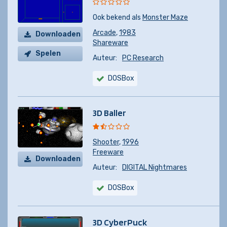
Ook bekend als
Monster Maze
Arcade
,
1983
Downloaden
Shareware
Spelen
Auteur:
PC Research
DOSBox
3D Baller
Shooter
,
1996
Freeware
Downloaden
Auteur:
DIGITAL Nightmares
DOSBox
3D CyberPuck