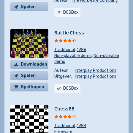
Auteur:
The WorkWare Company
Spelen
DOSBox
Battle Chess
Traditional
,
1988
Non-playable demo
,
Non-playable
demo
Downloaden
Auteur:
Interplay Productions
Spelen
Uitgever:
Interplay Productions
Spel kopen
DOSBox
Chess88
Traditional
,
1984
Freeware