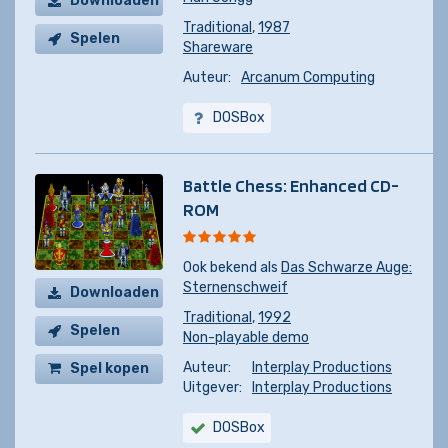
Downloaden
Traditional
,
1987
Spelen
Shareware
Auteur:
Arcanum Computing
DOSBox
Battle Chess: Enhanced CD-
ROM
Ook bekend als
Das Schwarze Auge:
Sternenschweif
Downloaden
Traditional
,
1992
Spelen
Non-playable demo
Auteur:
Interplay Productions
Spel kopen
Uitgever:
Interplay Productions
DOSBox