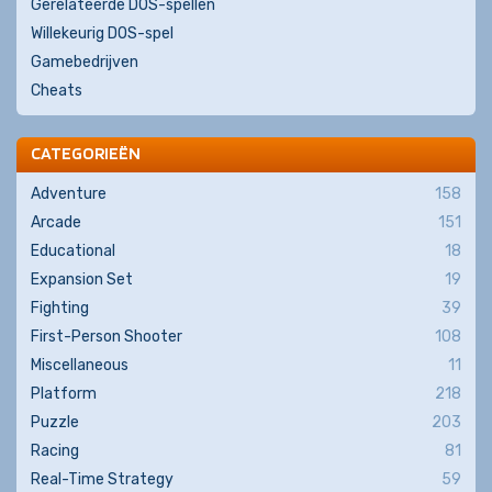
Gerelateerde DOS-spellen
Willekeurig DOS-spel
Gamebedrijven
Cheats
CATEGORIEËN
Adventure
158
Arcade
151
Educational
18
Expansion Set
19
Fighting
39
First-Person Shooter
108
Miscellaneous
11
Platform
218
Puzzle
203
Racing
81
Real-Time Strategy
59