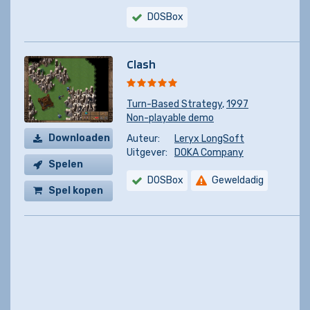
DOSBox
Clash
Turn-Based Strategy
,
1997
Non-playable demo
Downloaden
Auteur:
Leryx LongSoft
Uitgever:
DOKA Company
Spelen
DOSBox
Geweldadig
Spel kopen