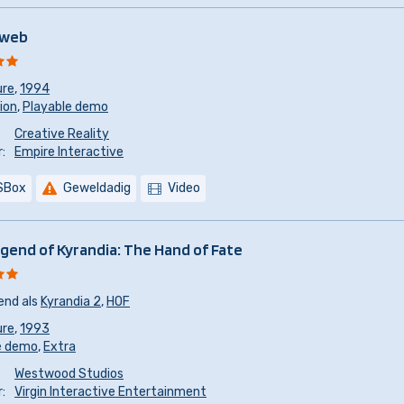
web
ure
,
1994
sion
,
Playable demo
Creative Reality
:
Empire Interactive
SBox
Geweldadig
Video
gend of Kyrandia: The Hand of Fate
end als
Kyrandia 2
,
HOF
ure
,
1993
e demo
,
Extra
Westwood Studios
:
Virgin Interactive Entertainment