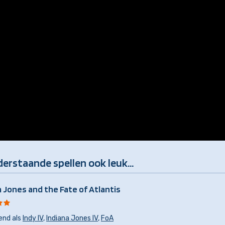
derstaande spellen ook leuk...
a Jones and the Fate of Atlantis
end als
Indy IV
,
Indiana Jones IV
,
FoA