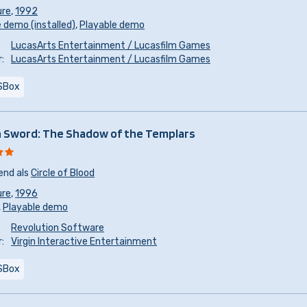
ure
,
1992
 demo (installed)
,
Playable demo
LucasArts Entertainment / Lucasfilm Games
:
LucasArts Entertainment / Lucasfilm Games
SBox
 Sword: The Shadow of the Templars
end als
Circle of Blood
ure
,
1996
,
Playable demo
Revolution Software
:
Virgin Interactive Entertainment
SBox