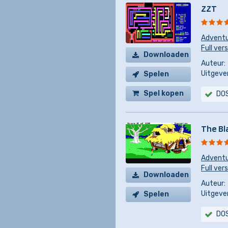
ZZT
Advent
Full ver
Downloaden
Auteur:
Uitgever
Spelen
Spel kopen
DO
The Bl
Advent
Full ver
Downloaden
Auteur:
Uitgever
Spelen
DO