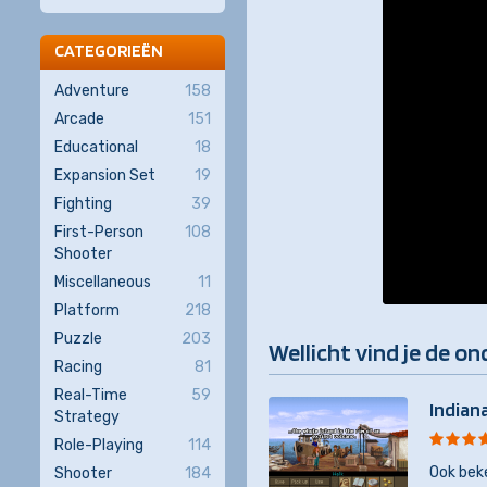
CATEGORIEËN
Adventure
158
Arcade
151
Educational
18
Expansion Set
19
Fighting
39
First-Person
108
Shooter
Miscellaneous
11
Platform
218
Puzzle
203
Wellicht vind je de on
Racing
81
Real-Time
59
Indian
Strategy
Role-Playing
114
Ook bek
Shooter
184