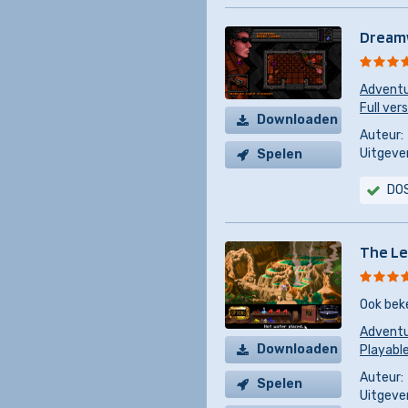
Dream
Advent
Full ver
Downloaden
Auteur:
Uitgever
Spelen
DO
The Le
Ook bek
Advent
Downloaden
Playabl
Auteur:
Spelen
Uitgever