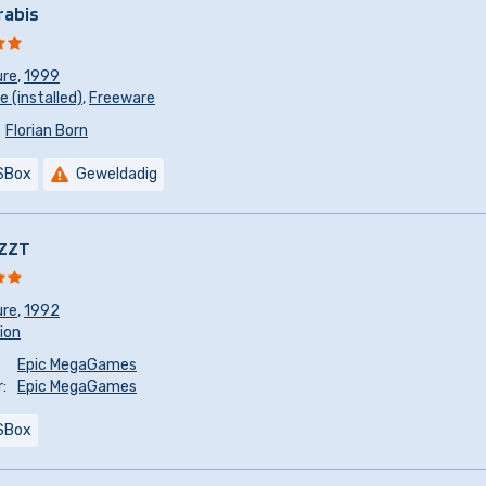
rabis
ure
,
1999
 (installed)
,
Freeware
Florian Born
SBox
Geweldadig
 ZZT
ure
,
1992
sion
Epic MegaGames
:
Epic MegaGames
SBox