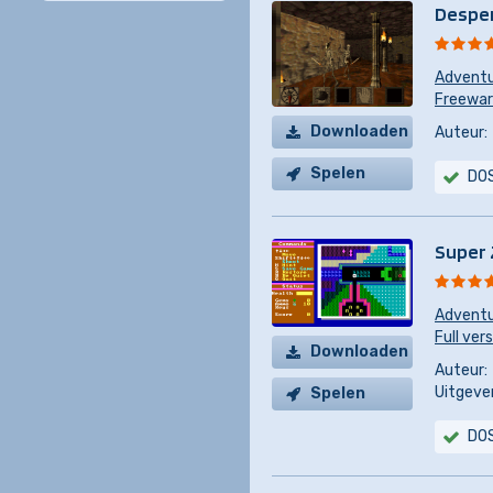
Despe
Advent
Freeware
Downloaden
Auteur:
Spelen
DO
Super
Advent
Full ver
Downloaden
Auteur:
Uitgever
Spelen
DO