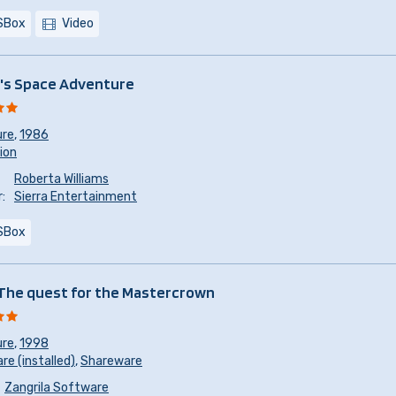
SBox
Video
's Space Adventure
ure
,
1986
sion
Roberta Williams
:
Sierra Entertainment
SBox
 The quest for the Mastercrown
ure
,
1998
e (installed)
,
Shareware
Zangrila Software