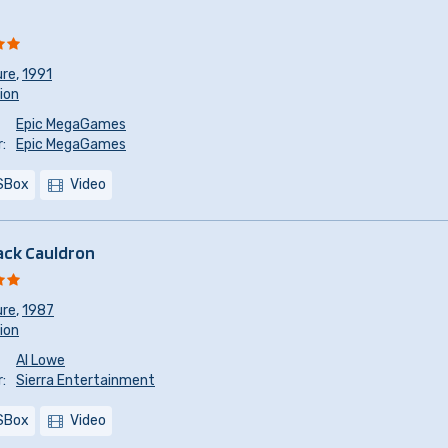
ure
,
1991
sion
Epic MegaGames
:
Epic MegaGames
SBox
Video
ack Cauldron
ure
,
1987
sion
Al Lowe
:
Sierra Entertainment
SBox
Video