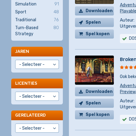
Simulation
91
Advent
Downloaden
Playable
Sport
48
Traditional
76
Auteur:
Spelen
Uitgever
Turn-Based
80
Spel kopen
Strategy
DO
JAREN
Broken
Ook bek
LICENTIES
Advent
Downloaden
Preview
Auteur:
Spelen
Uitgever
Spel kopen
GERELATEERD
DO