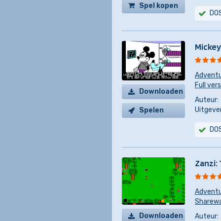
Spel kopen
DO
Mickey
Advent
Full ver
Downloaden
Auteur:
Uitgever
Spelen
DO
Zanzi:
Advent
Sharewar
Downloaden
Auteur: