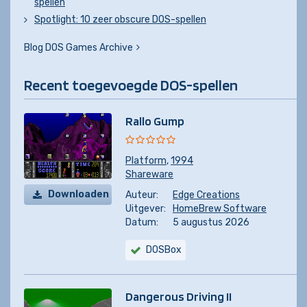
spellen
Spotlight: 10 zeer obscure DOS-spellen
Blog DOS Games Archive
Recent toegevoegde DOS-spellen
Rallo Gump
Platform
,
1994
Shareware
Downloaden
Auteur:
Edge Creations
Uitgever:
HomeBrew Software
Datum:
5 augustus 2026
DOSBox
Dangerous Driving II