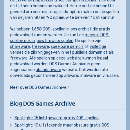
Het is verbazingwekkend hoe computerspellen zich door
de tijd heen hebben ontwikkeld. Heb je ooit de behoefte
gevoeld om een reis terug in de tijd te maken en de spellen
van de jaren '80 en '90 opnieuw te beleven? Dat kan nu!
We hebben
1.658 DOS-spellen
in ons archief die gratis
gedownload kunnen worden. Je kunt de
meeste DOS-
spellen ook in jouw browser spelen
. De spellen zijn
shareware
,
freeware
,
speelbare demo's
of
volledige
versies
die zijn vrijgegeven in het publieke domein of als
freeware. Alle spellen op deze website kunnen legaal
gedownload worden; DOS Games Archive is geen
zogenaamde
abandonware
website. Ook worden alle
downloads gecontroleerd op adware, malware en virussen.
Meer over DOS Games Archive
Blog DOS Games Archive
Spotlight: 15 lichtgewicht gratis DOS-spellen
Spotlight: 10 uitstekende maar obscure gratis DOS-