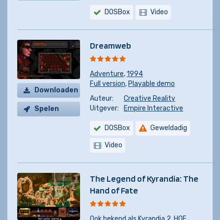
DOSBox
Video
Dreamweb
Adventure
,
1994
Full version
,
Playable demo
Downloaden
Auteur:
Creative Reality
Uitgever:
Empire Interactive
Spelen
DOSBox
Geweldadig
Video
The Legend of Kyrandia: The
Hand of Fate
Ook bekend als
Kyrandia 2
,
HOF