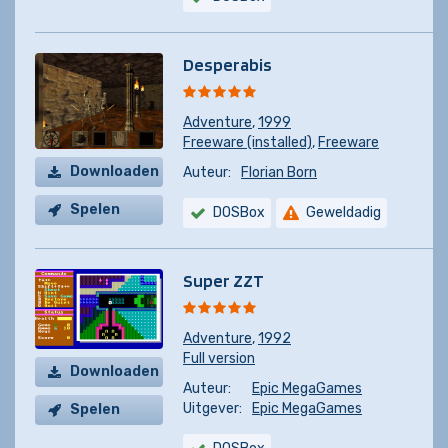
Desperabis
Adventure
,
1999
Freeware (installed)
,
Freeware
Downloaden
Auteur:
Florian Born
Spelen
DOSBox
Geweldadig
Super ZZT
Adventure
,
1992
Full version
Downloaden
Auteur:
Epic MegaGames
Uitgever:
Epic MegaGames
Spelen