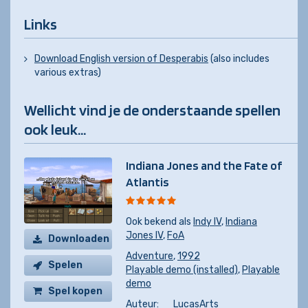
Links
Download English version of Desperabis
(also includes
various extras)
Wellicht vind je de onderstaande spellen
ook leuk...
Indiana Jones and the Fate of
Atlantis
Ook bekend als
Indy IV
,
Indiana
Jones IV
,
FoA
Downloaden
Adventure
,
1992
Spelen
Playable demo (installed)
,
Playable
demo
Spel kopen
Auteur:
LucasArts