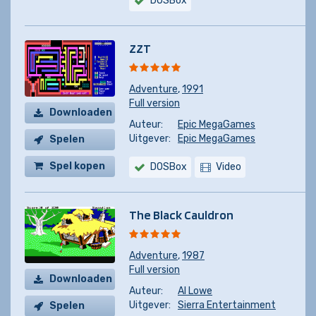
DOSBox
ZZT
Adventure
,
1991
Full version
Downloaden
Auteur:
Epic MegaGames
Uitgever:
Epic MegaGames
Spelen
Spel kopen
DOSBox
Video
The Black Cauldron
Adventure
,
1987
Full version
Downloaden
Auteur:
Al Lowe
Uitgever:
Sierra Entertainment
Spelen