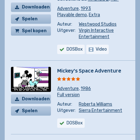
Downloaden
Adventure
,
1993
Playable demo
,
Extra
Spelen
Auteur:
Westwood Studios
Uitgever:
Virgin Interactive
Spel kopen
Entertainment
DOSBox
Video
Mickey's Space Adventure
Adventure
,
1986
Full version
Downloaden
Auteur:
Roberta Williams
Uitgever:
Sierra Entertainment
Spelen
DOSBox