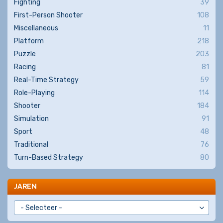
Fighting
39
First-Person Shooter
108
Miscellaneous
11
Platform
218
Puzzle
203
Racing
81
Real-Time Strategy
59
Role-Playing
114
Shooter
184
Simulation
91
Sport
48
Traditional
76
Turn-Based Strategy
80
JAREN