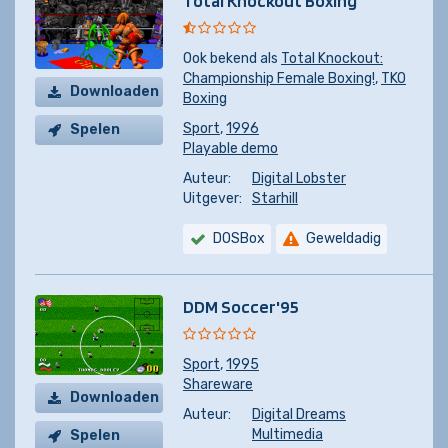
Total Knockout Boxing
Ook bekend als
Total Knockout:
Championship Female Boxing!
,
TKO
Downloaden
Boxing
Sport
,
1996
Spelen
Playable demo
Auteur:
Digital Lobster
Uitgever:
Starhill
DOSBox
Geweldadig
DDM Soccer'95
Sport
,
1995
Shareware
Downloaden
Auteur:
Digital Dreams
Multimedia
Spelen