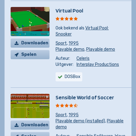
Virtual Pool
Ook bekend als
Virtual Pool:
Snooker
Downloaden
Sport
,
1995
Playable demo
,
Playable demo
Spelen
Auteur:
Celeris
Uitgever:
Interplay Productions
DOSBox
Sensible World of Soccer
Sport
,
1995
Playable demo (installed)
,
Playable
Downloaden
demo