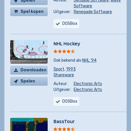
Auteur:
Sensible Software
,
Wave
Spelen
Software
Spel kopen
Uitgever:
Renegade Software
DOSBox
NHL Hockey
Ook bekend als
NHL '94
Sport
,
1993
Downloaden
Shareware
Spelen
Auteur:
Electronic Arts
Uitgever:
Electronic Arts
DOSBox
BassTour