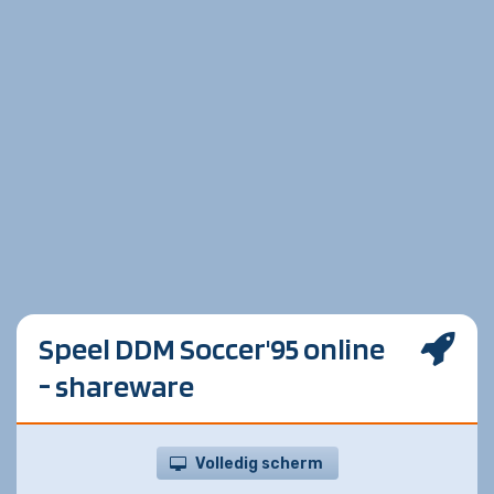
Speel DDM Soccer'95 online
- shareware
Volledig scherm