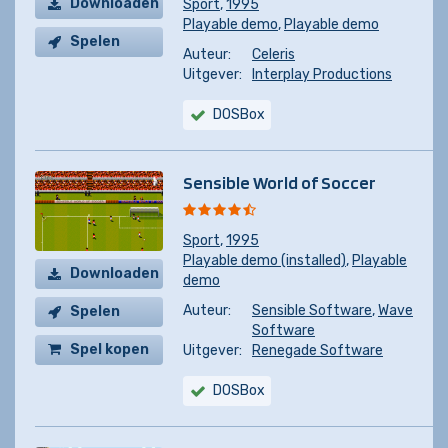
Downloaden
Sport
,
1995
Playable demo
,
Playable demo
Spelen
Auteur:
Celeris
Uitgever:
Interplay Productions
DOSBox
Sensible World of Soccer
Sport
,
1995
Playable demo (installed)
,
Playable
Downloaden
demo
Auteur:
Sensible Software
,
Wave
Spelen
Software
Spel kopen
Uitgever:
Renegade Software
DOSBox