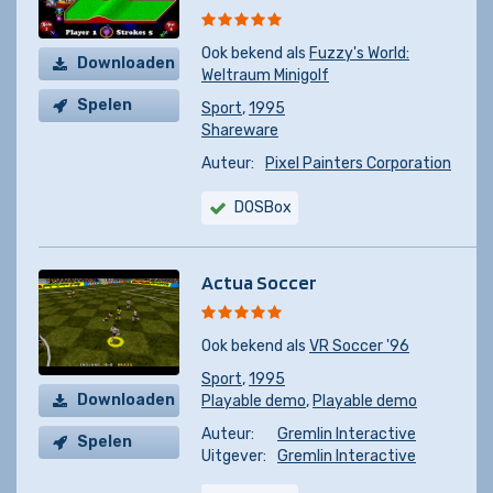
Ook bekend als
Fuzzy's World:
Downloaden
Weltraum Minigolf
Spelen
Sport
,
1995
Shareware
Auteur:
Pixel Painters Corporation
DOSBox
Actua Soccer
Ook bekend als
VR Soccer '96
Sport
,
1995
Downloaden
Playable demo
,
Playable demo
Auteur:
Gremlin Interactive
Spelen
Uitgever:
Gremlin Interactive