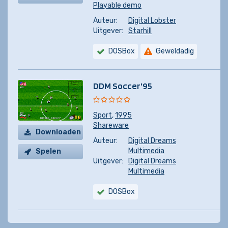
Playable demo
Auteur:
Digital Lobster
Uitgever:
Starhill
DOSBox
Geweldadig
DDM Soccer'95
Sport
,
1995
Shareware
Downloaden
Auteur:
Digital Dreams
Multimedia
Spelen
Uitgever:
Digital Dreams
Multimedia
DOSBox