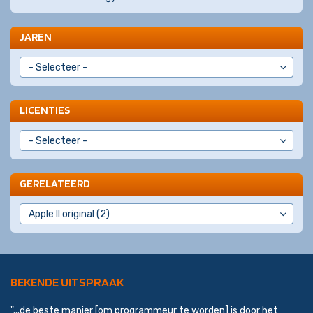
JAREN
LICENTIES
GERELATEERD
BEKENDE UITSPRAAK
"...de beste manier [om programmeur te worden] is door het