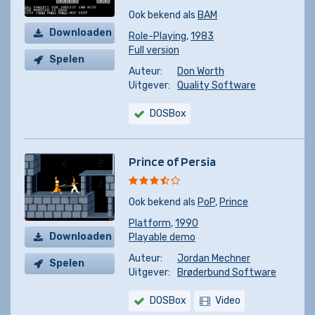
Ook bekend als
BAM
Downloaden
Role-Playing
,
1983
Full version
Spelen
Auteur:
Don Worth
Uitgever:
Quality Software
DOSBox
Prince of Persia
Ook bekend als
PoP
,
Prince
Platform
,
1990
Downloaden
Playable demo
Auteur:
Jordan Mechner
Spelen
Uitgever:
Brøderbund Software
DOSBox
Video