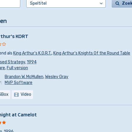
Zoe
den
rthur's KORT
end als
King Arthur's K.O.R.T.
,
King Arthur's Knights Of the Round Table
sed Strategy
,
1994
are
,
Full version
Brandon W. McMullen
,
Wesley Gray
:
MVP Software
SBox
Video
night at Camelot
m
,
1996