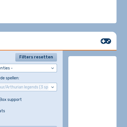
Filters resetten
de spellen:
Box support
ats