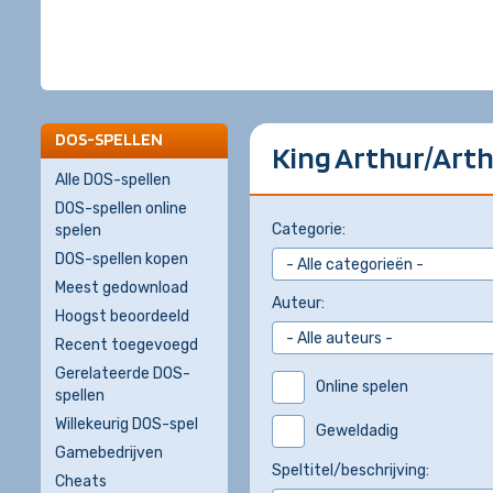
DOS-SPELLEN
King Arthur/Arth
Alle DOS-spellen
DOS-spellen online
Categorie:
spelen
DOS-spellen kopen
Meest gedownload
Auteur:
Hoogst beoordeeld
Recent toegevoegd
Gerelateerde DOS-
Online spelen
spellen
Willekeurig DOS-spel
Geweldadig
Gamebedrijven
Speltitel/beschrijving:
Cheats