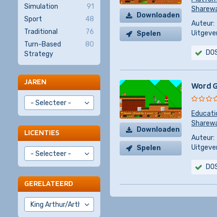
Simulation
91
Sharew
Downloaden
Sport
48
Auteur:
Traditional
76
Uitgever
Spelen
Turn-Based
80
DO
Strategy
JAREN
Word G
Educati
Sharew
Downloaden
LICENTIES
Auteur:
Uitgever
Spelen
DO
GERELATEERD