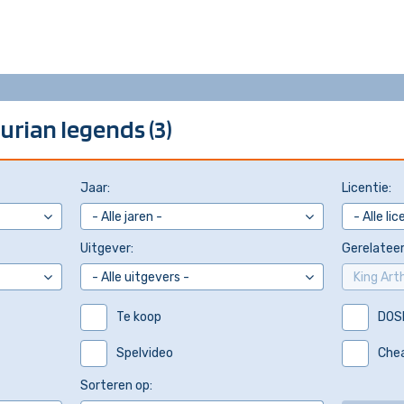
urian legends (3)
Jaar:
Licentie:
Uitgever:
Gerelateer
Te koop
DOS
Spelvideo
Che
Sorteren op: