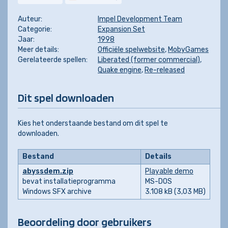
Auteur:
Impel Development Team
Categorie:
Expansion Set
Jaar:
1998
Meer details:
Officiële spelwebsite
,
MobyGames
Gerelateerde spellen:
Liberated (former commercial)
,
Quake engine
,
Re-released
Dit spel downloaden
Kies het onderstaande bestand om dit spel te
downloaden.
Bestand
Details
abyssdem.zip
Playable demo
bevat installatieprogramma
MS-DOS
Windows SFX archive
3.108 kB (3,03 MB)
Beoordeling door gebruikers