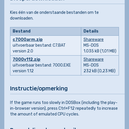
Kies één van de onderstaande bestanden om te
downloaden.
Bestand
Details
c7000arm.zip
Shareware
uitvoerbaar bestand: C7.BAT
MS-DOS
version 2.0
1.035 kB (1,01 MB)
7000v112.zip
Shareware
uitvoerbaar bestand: 7000.EXE
MS-DOS
version 1.12
232 kB (0,23 MB)
Instructie/opmerking
If the game runs too slowly in DOSBox (including the play-
in-browser version), press Ctrl+F12 repeatedly to increase
the amount of emulated CPU cycles.