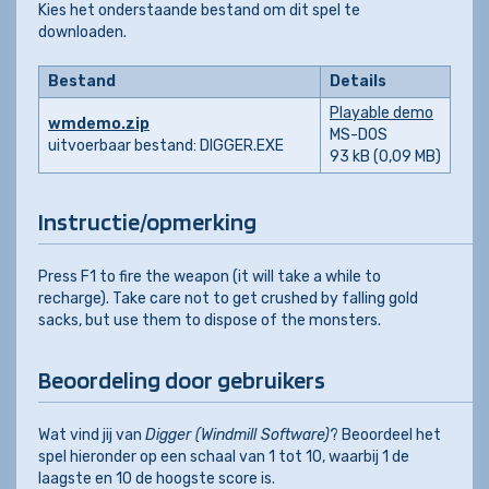
Kies het onderstaande bestand om dit spel te
downloaden.
Bestand
Details
Playable demo
wmdemo.zip
MS-DOS
uitvoerbaar bestand: DIGGER.EXE
93 kB (0,09 MB)
Instructie/opmerking
Press F1 to fire the weapon (it will take a while to
recharge). Take care not to get crushed by falling gold
sacks, but use them to dispose of the monsters.
Beoordeling door gebruikers
Wat vind jij van
Digger (Windmill Software)
? Beoordeel het
spel hieronder op een schaal van 1 tot 10, waarbij 1 de
laagste en 10 de hoogste score is.