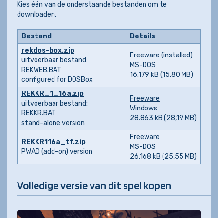
Kies één van de onderstaande bestanden om te
downloaden.
Bestand
Details
rekdos-box.zip
Freeware (installed)
uitvoerbaar bestand:
MS-DOS
REKWEB.BAT
16.179 kB (15,80 MB)
configured for DOSBox
REKKR_1_16a.zip
Freeware
uitvoerbaar bestand:
Windows
REKKR.BAT
28.863 kB (28,19 MB)
stand-alone version
Freeware
REKKR116a_tf.zip
MS-DOS
PWAD (add-on) version
26.168 kB (25,55 MB)
Volledige versie van dit spel kopen