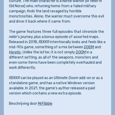
culture. The main character is a Norse warrior (or
rekkr
in
Old Norse) who, returning home from a failed military
campaign, finds the land ravaged by horrible
monstrosities. Alone, the warrior must overcome this evil
and drive it back where it came from.
The game features three full episodes that chronicle the
rekkr
's journey, plus a bonus episode of assorted maps.
Released in 2018,
REKKR
intentionally looks and feels like a
mid-90s game, something of a mix between
DOOM
and
Heretic
. Unlike the latter, it is not simply
DOOM
in a
different setting, as all of the weapons, monsters and
even some items have been completely overhauled and
work differently.
REKKR
can be played as an
Ultimate Doom
add-on or as a
standalone game, and has a native Windows version
available. In 2021, the game's author released a paid
version which contains a new extra episode.
Beschrijving door
MrFlibble