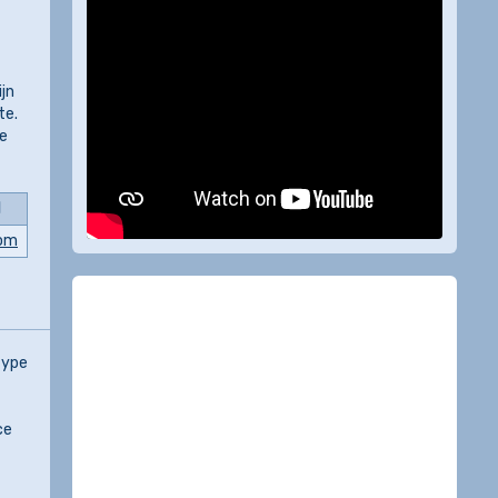
jn
te.
ze
l
om
type
ce