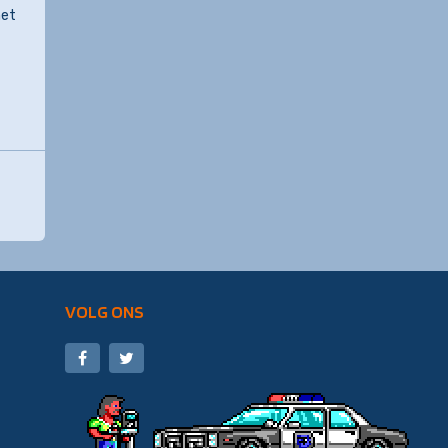
net
VOLG ONS