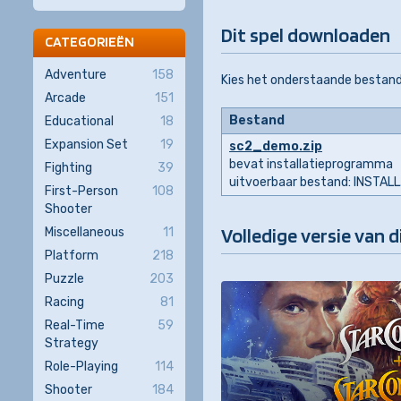
Dit spel downloaden
CATEGORIEËN
Adventure
158
Kies het onderstaande bestand
Arcade
151
Bestand
Educational
18
Expansion Set
19
sc2_demo.zip
bevat installatieprogramma
Fighting
39
uitvoerbaar bestand: INSTAL
First-Person
108
Shooter
Volledige versie van d
Miscellaneous
11
Platform
218
Puzzle
203
Racing
81
Real-Time
59
Strategy
Role-Playing
114
Shooter
184