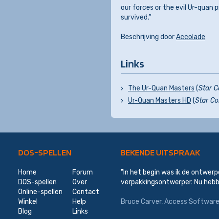
our forces or the evil Ur-quan p
survived.”
Beschrijving door
Accolade
Links
The Ur-Quan Masters
(
Star Co
Ur-Quan Masters HD
(
Star Con
DOS-SPELLEN
BEKENDE UITSPRAAK
Home
Forum
"In het begin was ik de ontwerp
DOS-spellen
Over
verpakkingsontwerper. Nu hebb
Online-spellen
Contact
Winkel
Help
Bruce Carver, Access Softwar
Blog
Links