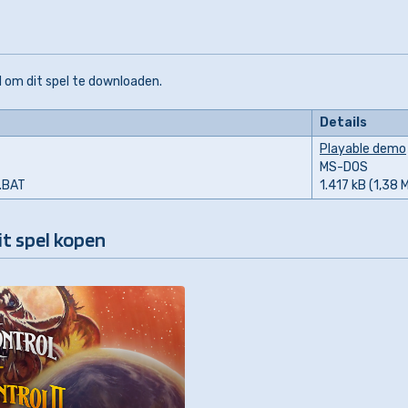
 om dit spel te downloaden.
Details
Playable demo
MS-DOS
L.BAT
1.417 kB (1,38 
it spel kopen