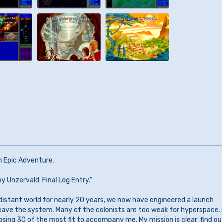
n Epic Adventure.
y Unzervald: Final Log Entry.”
distant world for nearly 20 years, we now have engineered a launch
eave the system. Many of the colonists are too weak for hyperspace. 
sing 30 of the most fit to accompany me. My mission is clear: find out