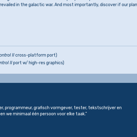
revailed in the galactic war. And most importantly, discover if our pla
ntrol II
cross-platform port)
trol II
port w/ high-res graphics)
er, programmeur, grafisch vormgever, tester, tekstschrijver en
en we minimaal één persoon voor elke taak."
e