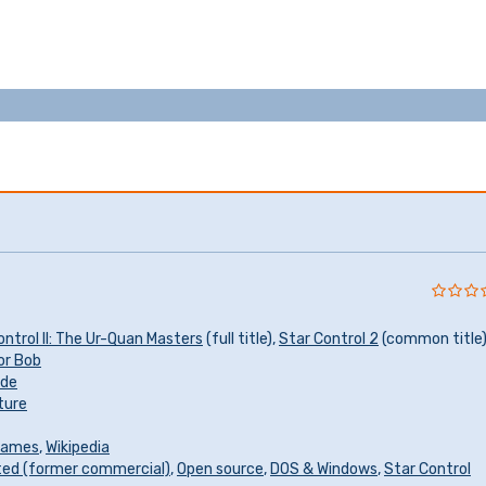
ontrol II: The Ur-Quan Masters
(full title),
Star Control 2
(common title
or Bob
ade
ture
Games
,
Wikipedia
ted (former commercial)
,
Open source
,
DOS & Windows
,
Star Control