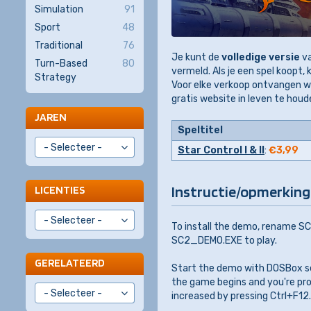
Simulation
91
Sport
48
Traditional
76
Je kunt de
volledige versie
v
Turn-Based
80
vermeld. Als je een spel koopt, k
Strategy
Voor elke verkoop ontvangen w
gratis website in leven te houd
JAREN
Speltitel
Star Control I & II
:
€3,99
Instructie/opmerking
LICENTIES
To install the demo, rename SC
SC2_DEMO.EXE to play.
GERELATEERD
Start the demo with DOSBox set
the game begins and you're pr
increased by pressing Ctrl+F12.