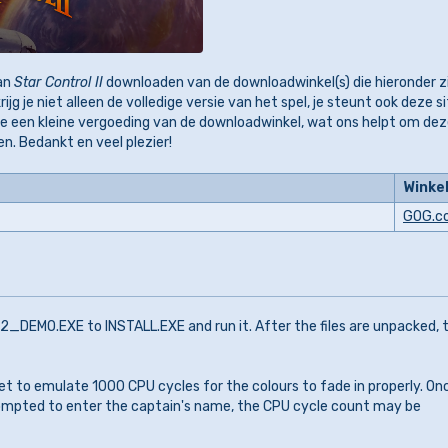
an
Star Control II
downloaden van de downloadwinkel(s) die hieronder zi
rijg je niet alleen de volledige versie van het spel, je steunt ook deze si
e een kleine vergoeding van de downloadwinkel, wat ons helpt om de
en. Bedankt en veel plezier!
Winke
GOG.c
2_DEMO.EXE to INSTALL.EXE and run it. After the files are unpacked, 
 to emulate 1000 CPU cycles for the colours to fade in properly. On
ompted to enter the captain's name, the CPU cycle count may be