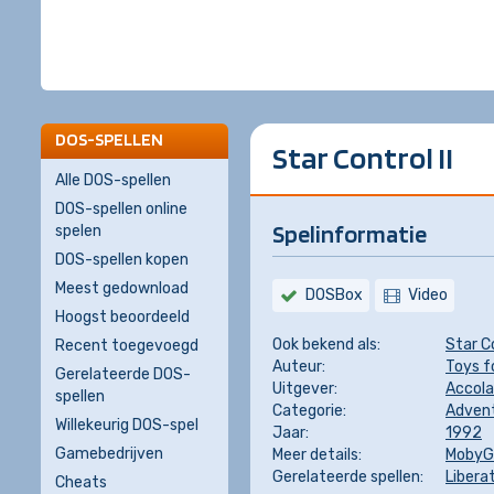
DOS-SPELLEN
Star Control II
Alle DOS-spellen
DOS-spellen online
Spelinformatie
spelen
DOS-spellen kopen
Meest gedownload
DOSBox
Video
Hoogst beoordeeld
Ook bekend als:
Star C
Recent toegevoegd
Auteur:
Toys f
Gerelateerde DOS-
Uitgever:
Accol
spellen
Categorie:
Adven
Willekeurig DOS-spel
Jaar:
1992
Gamebedrijven
Meer details:
Moby
Gerelateerde spellen:
Libera
Cheats