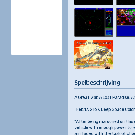
Spelbeschrijving
A Great War. A Lost Paradise. A
“Feb.17. 2167. Deep Space Colon
“After being marooned on this 
vehicle with enough power to l
am faced with the task of choo