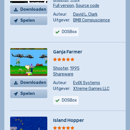
Full version
,
Source code
Downloaden
Auteur:
David L. Clark
Uitgever:
BMB Compuscience
Spelen
DOSBox
Ganja Farmer
Shooter
,
1995
Shareware
Downloaden
Auteur:
EvilX Systems
Uitgever:
Xtreme Games LLC
Spelen
DOSBox
Island Hopper