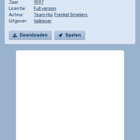
Jaar:
1997
Licentie:
Full version
Auteur:
Team Hoi
,
Frenkel Smeijers
Uitgever:
Valkieser
Downloaden
Spelen