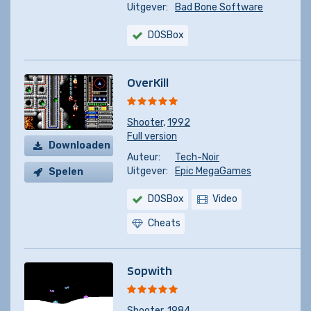
Uitgever:
Bad Bone Software
DOSBox
OverKill
Shooter
,
1992
Full version
Downloaden
Auteur:
Tech-Noir
Uitgever:
Epic MegaGames
Spelen
DOSBox
Video
Cheats
Sopwith
Shooter
,
1984