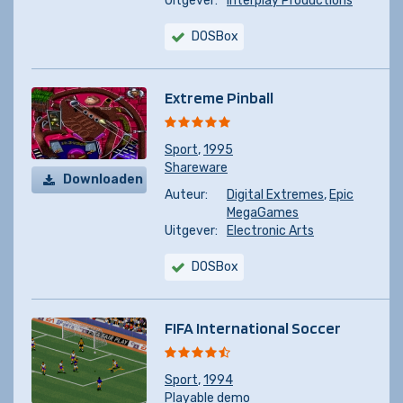
Uitgever:
Interplay Productions
DOSBox
Extreme Pinball
Sport
,
1995
Shareware
Downloaden
Auteur:
Digital Extremes
,
Epic
MegaGames
Uitgever:
Electronic Arts
DOSBox
FIFA International Soccer
Sport
,
1994
Playable demo