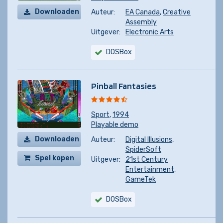
Downloaden
Auteur:
EA Canada
,
Creative
Assembly
Uitgever:
Electronic Arts
DOSBox
Pinball Fantasies
Sport
,
1994
Playable demo
Downloaden
Auteur:
Digital Illusions
,
SpiderSoft
Spel kopen
Uitgever:
21st Century
Entertainment
,
GameTek
DOSBox