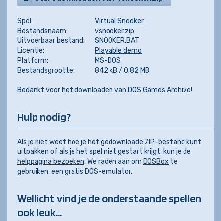
Spel:
Virtual Snooker
Bestandsnaam:
vsnooker.zip
Uitvoerbaar bestand:
SNOOKER.BAT
Licentie:
Playable demo
Platform:
MS-DOS
Bestandsgrootte:
842 kB / 0.82 MB
Bedankt voor het downloaden van DOS Games Archive!
Hulp nodig?
Als je niet weet hoe je het gedownloade ZIP-bestand kunt
uitpakken of als je het spel niet gestart krijgt, kun je de
helppagina bezoeken
. We raden aan om
DOSBox
te
gebruiken, een gratis DOS-emulator.
Wellicht vind je de onderstaande spellen
ook leuk...