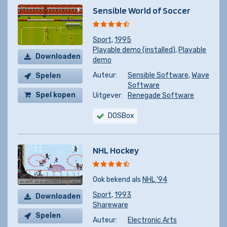
Sensible World of Soccer
Sport
,
1995
Playable demo (installed)
,
Playable
Downloaden
demo
Auteur:
Sensible Software
,
Wave
Spelen
Software
Spel kopen
Uitgever:
Renegade Software
DOSBox
NHL Hockey
Ook bekend als
NHL '94
Sport
,
1993
Downloaden
Shareware
Spelen
Auteur:
Electronic Arts