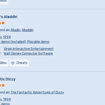
SBox
's Aladdin
end als
Alladin
,
Alladdin
m
,
1994
 demo (installed)
,
Playable demo
Virgin Interactive Entertainment
:
Walt Disney Computer Software
SBox
Cheats
tic Dizzy
end als
The Fantastic Adventures of Dizzy
m
,
1994
e demo