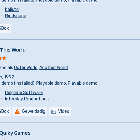
 demo (installed)
,
Playable demo
,
Playable demo
Kalisto
:
Mindscape
SBox
 This World
end als
Outer World
,
Another World
m
,
1992
 demo (installed)
,
Playable demo
,
Playable demo
Delphine Software
:
Interplay Productions
SBox
Geweldadig
Video
 Quiky Games