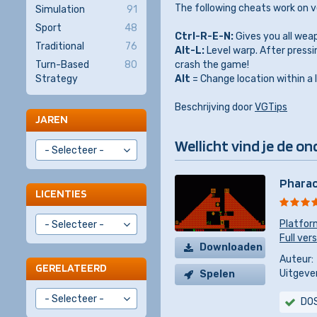
The following cheats work on ve
Simulation
91
Sport
48
Ctrl-R-E-N:
Gives you all wea
Traditional
76
Alt-L:
Level warp. After pressin
crash the game!
Turn-Based
80
Alt
= Change location within a l
Strategy
Beschrijving door
VGTips
JAREN
Wellicht vind je de on
Phara
LICENTIES
Platfor
Full ver
Downloaden
Auteur:
GERELATEERD
Uitgever
Spelen
DO