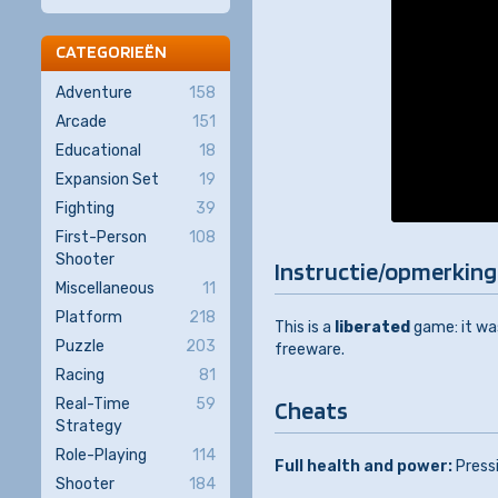
CATEGORIEËN
Adventure
158
Arcade
151
Educational
18
Expansion Set
19
Fighting
39
First-Person
108
Shooter
Instructie/opmerking
Miscellaneous
11
Platform
218
This is a
liberated
game: it wa
Puzzle
203
freeware.
Racing
81
Real-Time
59
Cheats
Strategy
Role-Playing
114
Full health and power:
Pressi
Shooter
184