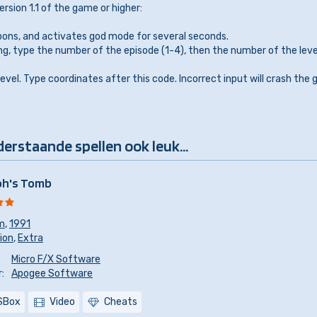
rsion 1.1 of the game or higher:
pons, and activates god mode for several seconds.
g, type the number of the episode (1-4), then the number of the level 
evel. Type coordinates after this code. Incorrect input will crash the
derstaande spellen ook leuk...
oh's Tomb
m
,
1991
sion
,
Extra
Micro F/X Software
:
Apogee Software
SBox
Video
Cheats