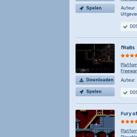
Spelen
Auteur:
Uitgever
DO
fRaBs
Platfor
Freewa
Downloaden
Auteur:
Spelen
DO
Fury o
Platfor