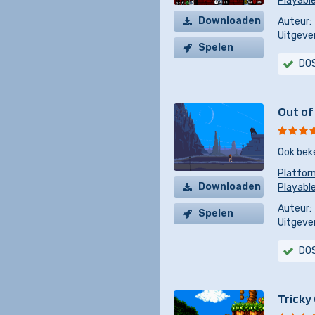
Playable
Downloaden
Auteur:
Uitgever
Spelen
DO
Out of
Ook bek
Platfor
Downloaden
Playable
Auteur:
Spelen
Uitgever
DO
Tricky