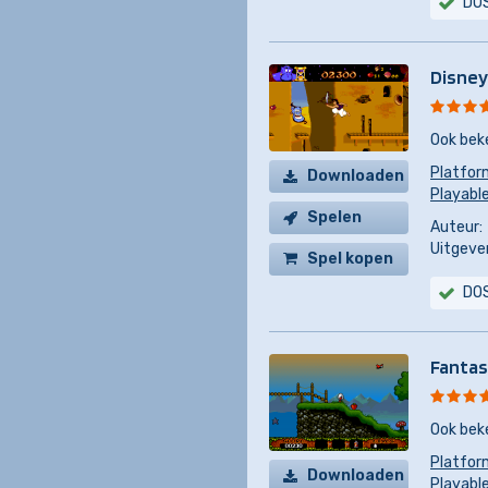
DO
Disney
Ook bek
Platfor
Downloaden
Playable
Spelen
Auteur:
Uitgever
Spel kopen
DO
Fantas
Ook bek
Platfor
Downloaden
Playabl