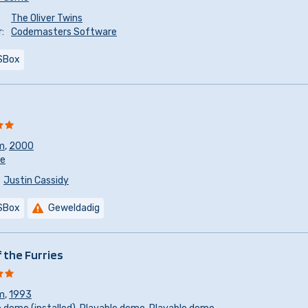
The Oliver Twins
:
Codemasters Software
SBox
m
,
2000
re
Justin Cassidy
SBox
Geweldadig
f the Furries
m
,
1993