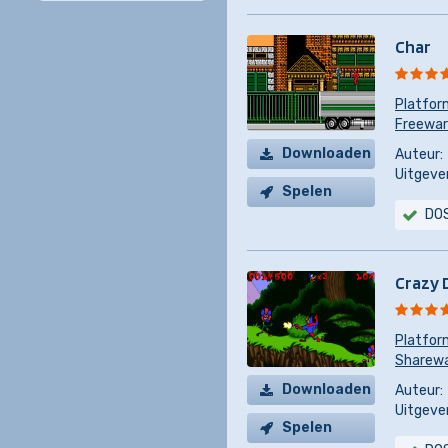
Char
Platfor
Freeware
Downloaden
Auteur:
Uitgever
Spelen
DO
Crazy 
Platfor
Sharew
Downloaden
Auteur:
Uitgever
Spelen