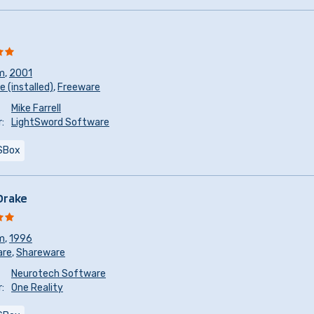
m
,
2001
 (installed)
,
Freeware
Mike Farrell
:
LightSword Software
SBox
Drake
m
,
1996
are
,
Shareware
Neurotech Software
:
One Reality