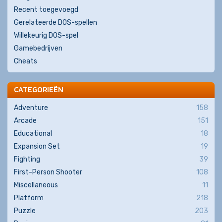
Recent toegevoegd
Gerelateerde DOS-spellen
Willekeurig DOS-spel
Gamebedrijven
Cheats
CATEGORIEËN
Adventure
158
Arcade
151
Educational
18
Expansion Set
19
Fighting
39
First-Person Shooter
108
Miscellaneous
11
Platform
218
Puzzle
203