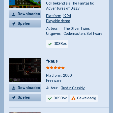
Ook bekend als
The Fantastic
Adventures of Dizzy
Downloaden
Platform
,
1994
Playable demo
Spelen
Auteur:
The Oliver Twins
Uitgever:
Codemasters Software
DOSBox
fRaBs
Platform
,
2000
Freeware
Downloaden
Auteur:
Justin Cassidy
Spelen
DOSBox
Geweldadig