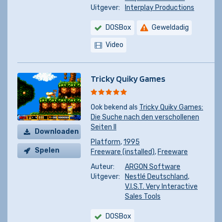
Uitgever:
Interplay Productions
DOSBox
Geweldadig
Video
Tricky Quiky Games
Ook bekend als
Tricky Quiky Games:
Die Suche nach den verschollenen
Seiten II
Downloaden
Platform
,
1995
Spelen
Freeware (installed)
,
Freeware
Auteur:
ARGON Software
Uitgever:
Nestlé Deutschland
,
V.I.S.T. Very Interactive
Sales Tools
DOSBox