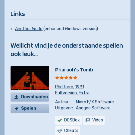
Links
Another World
(enhanced Windows version)
Wellicht vind je de onderstaande spellen
ook leuk...
Pharaoh's Tomb
Platform
,
1991
Full version
,
Extra
Downloaden
Auteur:
Micro F/X Software
Uitgever:
Apogee Software
Spelen
DOSBox
Video
Cheats