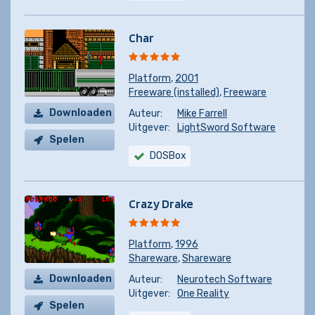
Char
Platform
,
2001
Freeware (installed)
,
Freeware
Downloaden
Auteur:
Mike Farrell
Uitgever:
LightSword Software
Spelen
DOSBox
Crazy Drake
Platform
,
1996
Shareware
,
Shareware
Downloaden
Auteur:
Neurotech Software
Uitgever:
One Reality
Spelen