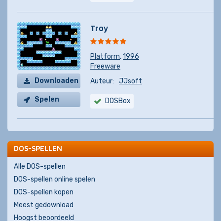
Troy
Platform
,
1996
Freeware
Downloaden
Auteur:
JJsoft
Spelen
DOSBox
DOS-SPELLEN
Alle DOS-spellen
DOS-spellen online spelen
DOS-spellen kopen
Meest gedownload
Hoogst beoordeeld