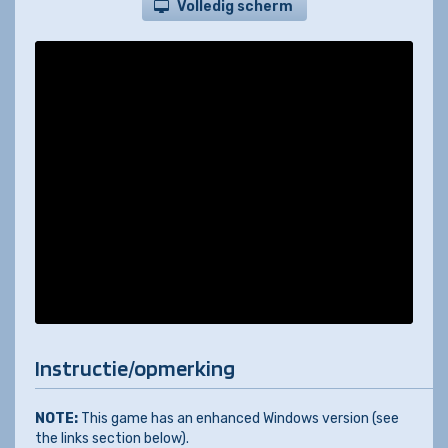
Volledig scherm
Instructie/opmerking
NOTE:
This game has an enhanced Windows version (see
the links section below).