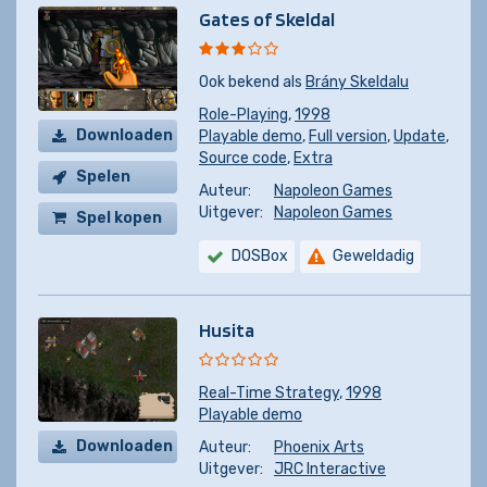
Gates of Skeldal
Ook bekend als
Brány Skeldalu
Role-Playing
,
1998
Downloaden
Playable demo
,
Full version
,
Update
,
Source code
,
Extra
Spelen
Auteur:
Napoleon Games
Uitgever:
Napoleon Games
Spel kopen
DOSBox
Geweldadig
Husita
Real-Time Strategy
,
1998
Playable demo
Downloaden
Auteur:
Phoenix Arts
Uitgever:
JRC Interactive