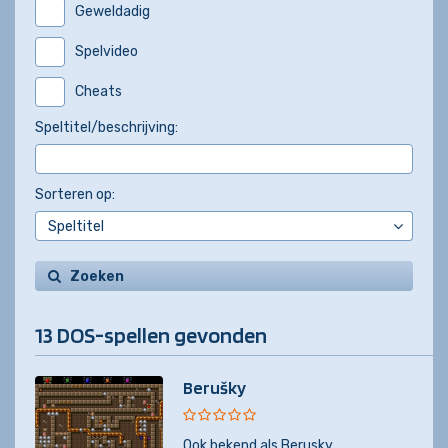
Geweldadig
Spelvideo
Cheats
Speltitel/beschrijving:
Sorteren op:
Zoeken
13 DOS-spellen gevonden
Berušky
Ook bekend als
Berusky