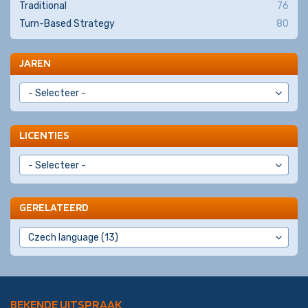
Traditional
76
Turn-Based Strategy
80
JAREN
LICENTIES
GERELATEERD
BEKENDE UITSPRAAK