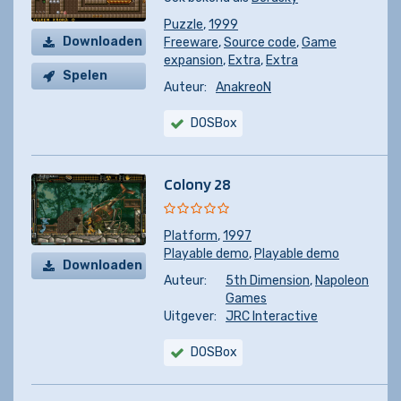
Puzzle
,
1999
Downloaden
Freeware
,
Source code
,
Game
expansion
,
Extra
,
Extra
Spelen
Auteur:
AnakreoN
DOSBox
Colony 28
Platform
,
1997
Playable demo
,
Playable demo
Downloaden
Auteur:
5th Dimension
,
Napoleon
Games
Uitgever:
JRC Interactive
DOSBox