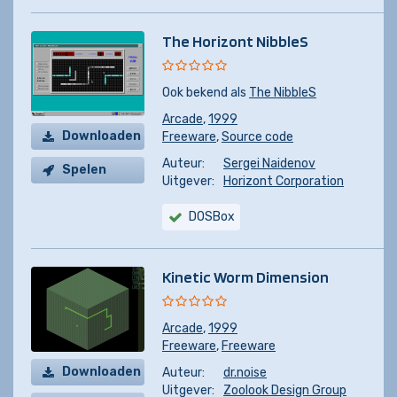
The Horizont NibbleS
Ook bekend als
The NibbleS
Arcade
,
1999
Downloaden
Freeware
,
Source code
Auteur:
Sergei Naidenov
Spelen
Uitgever:
Horizont Corporation
DOSBox
Kinetic Worm Dimension
Arcade
,
1999
Freeware
,
Freeware
Downloaden
Auteur:
dr.noise
Uitgever:
Zoolook Design Group