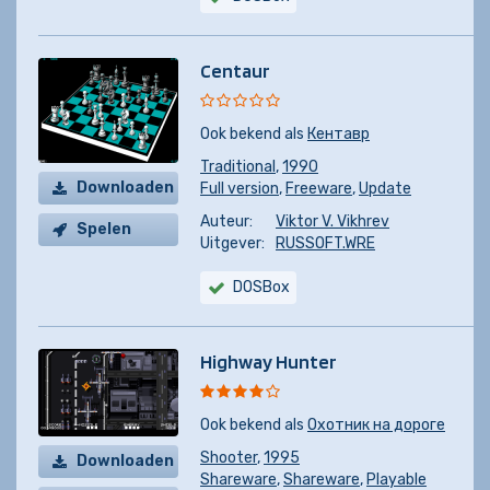
Centaur
Ook bekend als
Кентавр
Traditional
,
1990
Downloaden
Full version
,
Freeware
,
Update
Auteur:
Viktor V. Vikhrev
Spelen
Uitgever:
RUSSOFT.WRE
DOSBox
Highway Hunter
Ook bekend als
Охотник на дороге
Shooter
,
1995
Downloaden
Shareware
,
Shareware
,
Playable