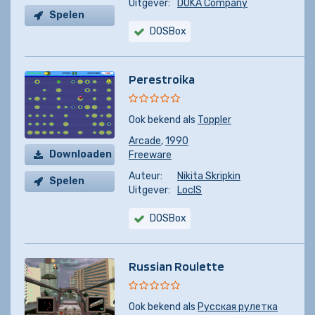
Uitgever:
DOKA Company
Spelen
DOSBox
Perestroika
Ook bekend als
Toppler
Arcade
,
1990
Downloaden
Freeware
Auteur:
Nikita Skripkin
Spelen
Uitgever:
LocIS
DOSBox
Russian Roulette
Ook bekend als
Русская рулетка