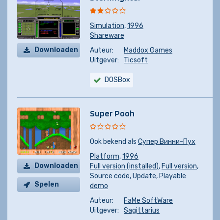
Simulation
,
1996
Shareware
Downloaden
Auteur:
Maddox Games
Uitgever:
Ticsoft
DOSBox
Super Pooh
Ook bekend als
Супер Винни-Пух
Platform
,
1996
Downloaden
Full version (installed)
,
Full version
,
Source code
,
Update
,
Playable
Spelen
demo
Auteur:
FaMe SoftWare
Uitgever:
Sagittarius