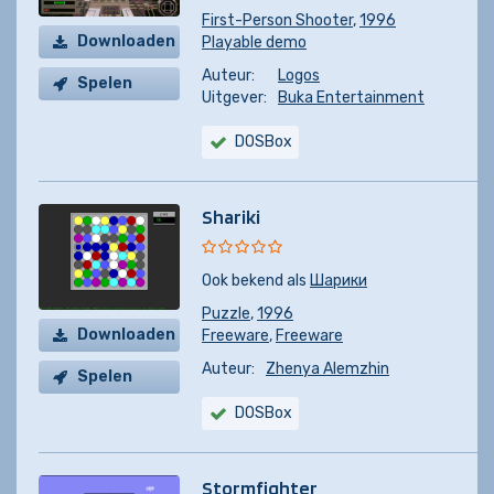
First-Person Shooter
,
1996
Downloaden
Playable demo
Auteur:
Logos
Spelen
Uitgever:
Buka Entertainment
DOSBox
Shariki
Ook bekend als
Шарики
Puzzle
,
1996
Downloaden
Freeware
,
Freeware
Auteur:
Zhenya Alemzhin
Spelen
DOSBox
Stormfighter