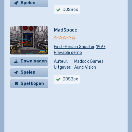
Spelen
DOSBox
MadSpace
First-Person Shooter
,
1997
Playable demo
Downloaden
Auteur:
Maddox Games
Uitgever:
Auric Vision
Spelen
DOSBox
Spel kopen