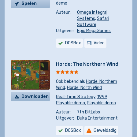
demo
Spelen
Auteur:
Omega Integral
Systems
,
Safari
Software
Uitgever:
Epic MegaGames
DOSBox
Video
Horde: The Northern Wind
Ook bekend als
Horde: Northern
Wind
,
Horde: North Wind
Downloaden
Real-Time Strategy
,
1999
Playable demo
,
Playable demo
Auteur:
7th BitLabs
Uitgever:
Buka Entertainment
DOSBox
Geweldadig