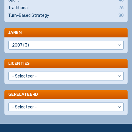
Sport
48
Traditional
76
Turn-Based Strategy
80
JAREN
LICENTIES
GERELATEERD