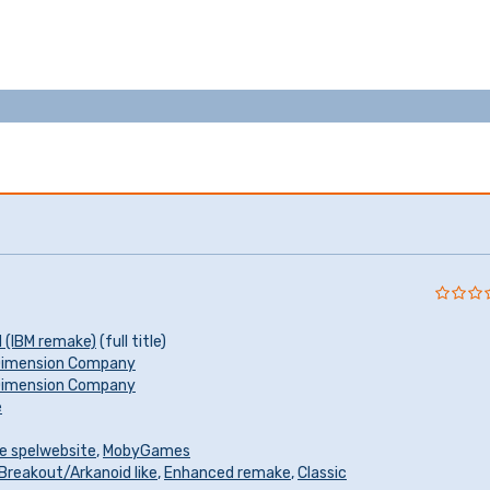
d (IBM remake)
(full title)
Dimension Company
Dimension Company
e
le spelwebsite
,
MobyGames
Breakout/Arkanoid like
,
Enhanced remake
,
Classic