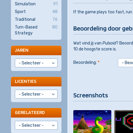
Simulation
91
Sport
48
If the game plays too fast, run
Traditional
76
Beoordeling door geb
Turn-Based
80
Strategy
Wat vind jij van
Pulsoid
? Beoorde
10 de hoogste score is.
JAREN
Beoordeling:
*
LICENTIES
Screenshots
GERELATEERD