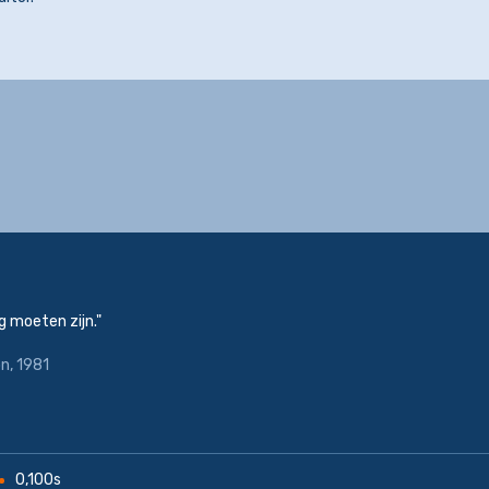
 moeten zijn."
on
, 1981
0,100s