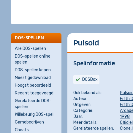
DOS-SPELLEN
Pulsoid
Alle DOS-spellen
DOS-spellen online
Spelinformatie
spelen
DOS-spellen kopen
Meest gedownload
DOSBox
Hoogst beoordeeld
Ook bekend als:
Pulsoi
Recent toegevoegd
Auteur:
Fifth 
Gerelateerde DOS-
Uitgever:
Fifth 
spellen
Categorie:
Arcad
Willekeurig DOS-spel
Jaar:
1998
Gamebedrijven
Meer details:
Officië
Gerelateerde spellen:
Clone
,
Cheats