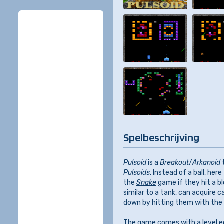
Spelbeschrijving
Pulsoid
is a
Breakout
/
Arkanoid
t
Pulsoids
. Instead of a ball, he
the
Snake
game if they hit a b
similar to a tank, can acquire
down by hitting them with the
The game comes with a level ed