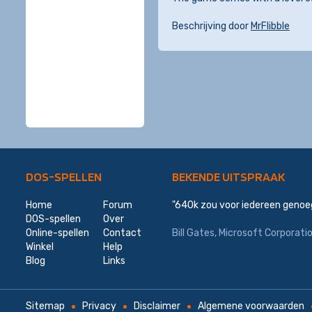
Beschrijving door
MrFlibble
DOS-SPELLEN
BEKENDE UITSPRAAK
Home
Forum
"640k zou voor iedereen genoeg
DOS-spellen
Over
Online-spellen
Contact
Bill Gates,
Microsoft Corporati
Winkel
Help
Blog
Links
Sitemap
Privacy
Disclaimer
Algemene voorwaarden