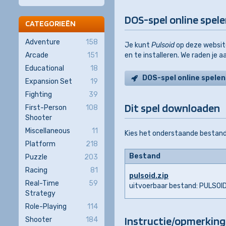
DOS-spel online spel
CATEGORIEËN
Adventure
158
Je kunt
Pulsoid
op deze website
Arcade
151
en te installeren. We raden je 
Educational
18
DOS-spel online spelen
Expansion Set
19
Fighting
39
Dit spel downloaden
First-Person
108
Shooter
Miscellaneous
11
Kies het onderstaande bestand
Platform
218
Bestand
Puzzle
203
Racing
81
pulsoid.zip
Real-Time
59
uitvoerbaar bestand: PULSOI
Strategy
Role-Playing
114
Instructie/opmerking
Shooter
184