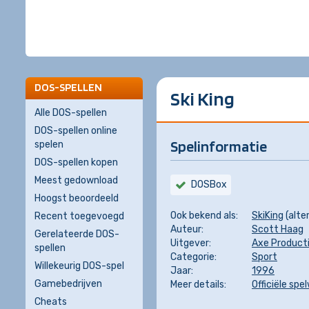
DOS-SPELLEN
Ski King
Alle DOS-spellen
DOS-spellen online
Spelinformatie
spelen
DOS-spellen kopen
Meest gedownload
DOSBox
Hoogst beoordeeld
Ook bekend als:
SkiKing
(alte
Recent toegevoegd
Auteur:
Scott Haag
Gerelateerde DOS-
Uitgever:
Axe Product
spellen
Categorie:
Sport
Willekeurig DOS-spel
Jaar:
1996
Gamebedrijven
Meer details:
Officiële spe
Cheats