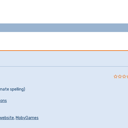
rnate spelling)
ions
lwebsite
,
MobyGames