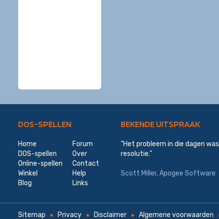
DOS-SPELLEN
BEKENDE UITSPRAAK
Home
Forum
"Het probleem in die dagen wa
DOS-spellen
Over
resolutie."
Online-spellen
Contact
Winkel
Help
Scott Miller
,
Apogee Software
Blog
Links
Sitemap
Privacy
Disclaimer
Algemene voorwaarden