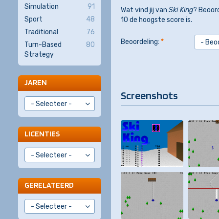
Simulation
91
Wat vind jij van
Ski King
? Beoord
Sport
48
10 de hoogste score is.
Traditional
76
Beoordeling:
*
Turn-Based
80
Strategy
JAREN
Screenshots
LICENTIES
GERELATEERD