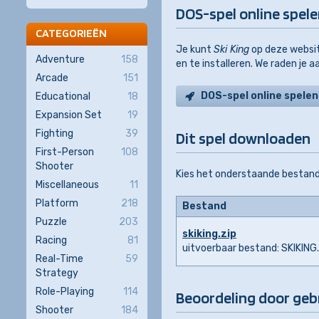
DOS-spel online spel
CATEGORIEËN
Je kunt
Ski King
op deze websit
Adventure
158
en te installeren. We raden je 
Arcade
151
DOS-spel online spelen
Educational
18
Expansion Set
19
Fighting
39
Dit spel downloaden
First-Person
108
Shooter
Kies het onderstaande bestand
Miscellaneous
11
Platform
218
Bestand
Puzzle
203
skiking.zip
Racing
81
uitvoerbaar bestand: SKIKING
Real-Time
59
Strategy
Role-Playing
114
Beoordeling door geb
Shooter
184