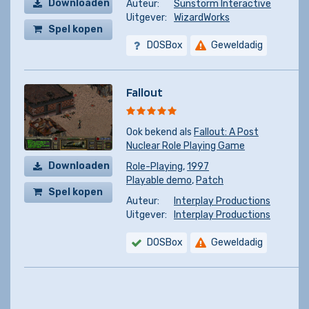
Downloaden
Auteur:
Sunstorm Interactive
Uitgever:
WizardWorks
Spel kopen
DOSBox
Geweldadig
Fallout
Ook bekend als
Fallout: A Post
Nuclear Role Playing Game
Downloaden
Role-Playing
,
1997
Playable demo
,
Patch
Spel kopen
Auteur:
Interplay Productions
Uitgever:
Interplay Productions
DOSBox
Geweldadig