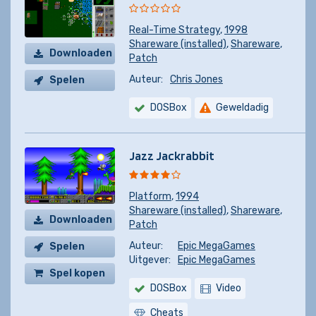
Real-Time Strategy
,
1998
Shareware (installed)
,
Shareware
,
Downloaden
Patch
Auteur:
Chris Jones
Spelen
DOSBox
Geweldadig
Jazz Jackrabbit
Platform
,
1994
Shareware (installed)
,
Shareware
,
Downloaden
Patch
Auteur:
Epic MegaGames
Spelen
Uitgever:
Epic MegaGames
Spel kopen
DOSBox
Video
Cheats