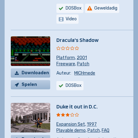
DOSBox
Geweldadig
Video
Dracula's Shadow
Platform
,
2001
Freeware
,
Patch
Downloaden
Auteur:
MICHmede
Spelen
DOSBox
Duke it out in D.C.
Expansion Set
,
1997
Playable demo
,
Patch
,
FAQ