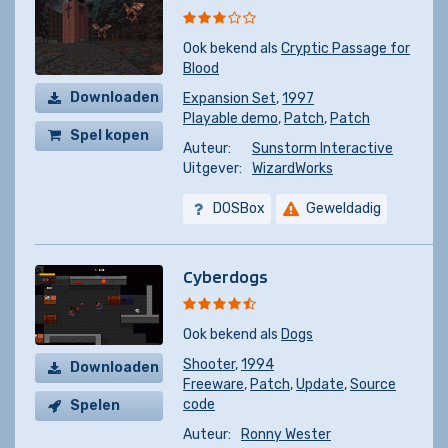
Ook bekend als
Cryptic Passage for
Blood
Downloaden
Expansion Set
,
1997
Playable demo
,
Patch
,
Patch
Spel kopen
Auteur:
Sunstorm Interactive
Uitgever:
WizardWorks
DOSBox
Geweldadig
Cyberdogs
Ook bekend als
Dogs
Shooter
,
1994
Downloaden
Freeware
,
Patch
,
Update
,
Source
code
Spelen
Auteur:
Ronny Wester