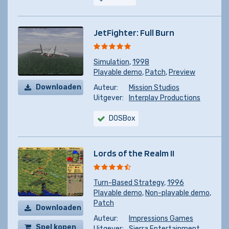
JetFighter: Full Burn
Simulation
,
1998
Playable demo
,
Patch
,
Preview
Downloaden
Auteur:
Mission Studios
Uitgever:
Interplay Productions
DOSBox
Lords of the Realm II
Turn-Based Strategy
,
1996
Playable demo
,
Non-playable demo
,
Patch
Downloaden
Auteur:
Impressions Games
Spel kopen
Uitgever:
Sierra Entertainment