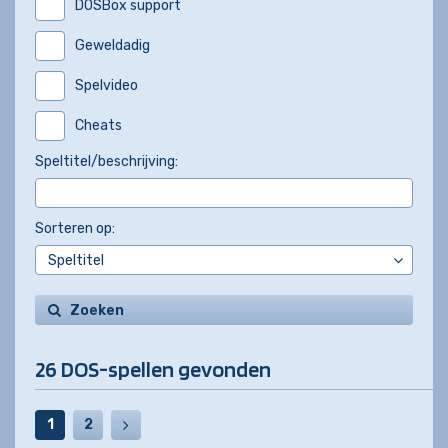
DOSBox support
Geweldadig
Spelvideo
Cheats
Speltitel/beschrijving:
Sorteren op:
Zoeken
26 DOS-spellen gevonden
1
2