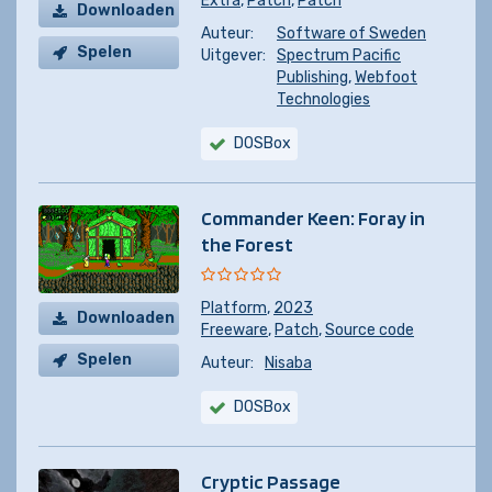
Extra
,
Patch
,
Patch
Downloaden
Auteur:
Software of Sweden
Spelen
Uitgever:
Spectrum Pacific
Publishing
,
Webfoot
Technologies
DOSBox
Commander Keen: Foray in
the Forest
Platform
,
2023
Downloaden
Freeware
,
Patch
,
Source code
Spelen
Auteur:
Nisaba
DOSBox
Cryptic Passage