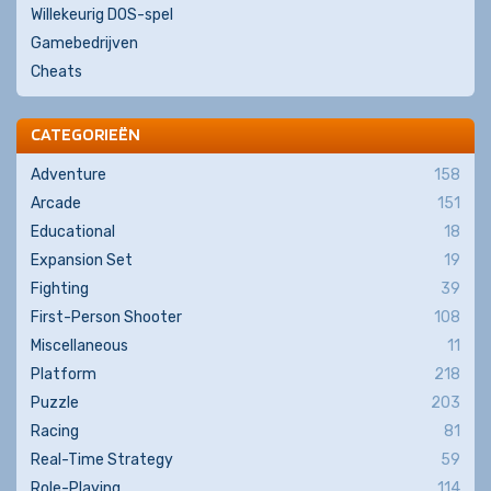
Willekeurig DOS-spel
Gamebedrijven
Cheats
CATEGORIEËN
Adventure
158
Arcade
151
Educational
18
Expansion Set
19
Fighting
39
First-Person Shooter
108
Miscellaneous
11
Platform
218
Puzzle
203
Racing
81
Real-Time Strategy
59
Role-Playing
114