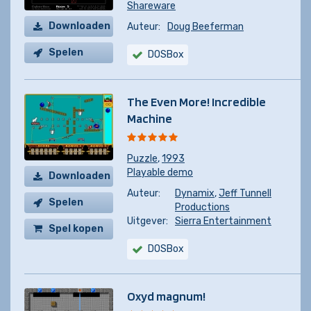
Shareware
Downloaden
Auteur:
Doug Beeferman
Spelen
DOSBox
The Even More! Incredible
Machine
Puzzle
,
1993
Playable demo
Downloaden
Auteur:
Dynamix
,
Jeff Tunnell
Spelen
Productions
Uitgever:
Sierra Entertainment
Spel kopen
DOSBox
Oxyd magnum!