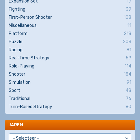
Expansion Set
19
Fighting
39
First-Person Shooter
108
Miscellaneous
11
Platform
218
Puzzle
203
Racing
81
Real-Time Strategy
59
Role-Playing
114
Shooter
184
Simulation
91
Sport
48
Traditional
76
Turn-Based Strategy
80
JAREN