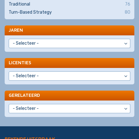
Traditional
76
Turn-Based Strategy
80
JAREN
LICENTIES
GERELATEERD
BEKENDE UITSPRAAK