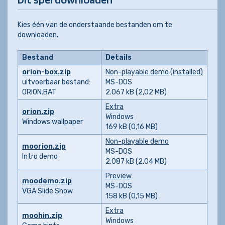
Kies één van de onderstaande bestanden om te
downloaden.
Bestand
Details
orion-box.zip
Non-playable demo (installed)
uitvoerbaar bestand:
MS-DOS
ORION.BAT
2.067 kB (2,02 MB)
Extra
orion.zip
Windows
Windows wallpaper
169 kB (0,16 MB)
Non-playable demo
moorion.zip
MS-DOS
Intro demo
2.087 kB (2,04 MB)
Preview
moodemo.zip
MS-DOS
VGA Slide Show
158 kB (0,15 MB)
Extra
moohin.zip
Windows