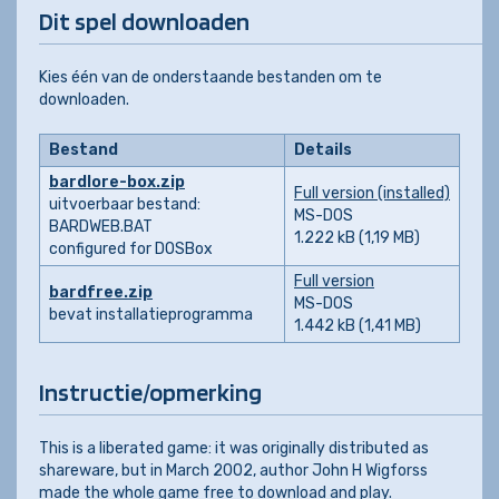
Dit spel downloaden
Kies één van de onderstaande bestanden om te
downloaden.
Bestand
Details
bardlore-box.zip
Full version (installed)
uitvoerbaar bestand:
MS-DOS
BARDWEB.BAT
1.222 kB (1,19 MB)
configured for DOSBox
Full version
bardfree.zip
MS-DOS
bevat installatieprogramma
1.442 kB (1,41 MB)
Instructie/opmerking
This is a liberated game: it was originally distributed as
shareware, but in March 2002, author John H Wigforss
made the whole game free to download and play.