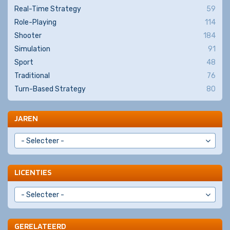
Real-Time Strategy
59
Role-Playing
114
Shooter
184
Simulation
91
Sport
48
Traditional
76
Turn-Based Strategy
80
JAREN
LICENTIES
GERELATEERD