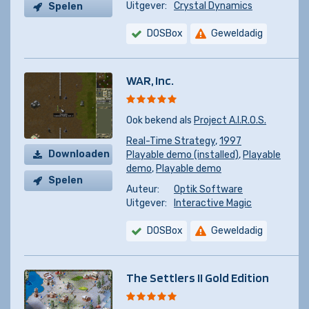
Uitgever:
Crystal Dynamics
Spelen
DOSBox
Geweldadig
WAR, Inc.
Ook bekend als
Project A.I.R.O.S.
Real-Time Strategy
,
1997
Downloaden
Playable demo (installed)
,
Playable
demo
,
Playable demo
Spelen
Auteur:
Optik Software
Uitgever:
Interactive Magic
DOSBox
Geweldadig
The Settlers II Gold Edition