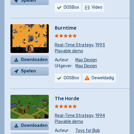
Spelen
DOSBox
Video
Burntime
Real-Time Strategy
,
1993
Playable demo
Downloaden
Auteur:
Max Design
Uitgever:
Max Design
Spelen
DOSBox
Geweldadig
The Horde
Real-Time Strategy
,
1994
Playable demo
Downloaden
Auteur:
Toys for Bob