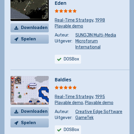
Eden
Real-Time Strategy
,
1998
Playable demo
Downloaden
Auteur:
SUNGJIN Multi-Media
Spelen
Uitgever:
Microforum
International
DOSBox
Baldies
Real-Time Strategy
,
1995
Playable demo
,
Playable demo
Downloaden
Auteur:
Creative Edge Software
Uitgever:
GameTek
Spelen
DOSBox