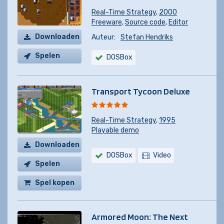
Real-Time Strategy
,
2000
Freeware
,
Source code
,
Editor
Downloaden
Auteur:
Stefan Hendriks
Spelen
DOSBox
Transport Tycoon Deluxe
Real-Time Strategy
,
1995
Playable demo
Downloaden
DOSBox
Video
Spelen
Spel kopen
Armored Moon: The Next