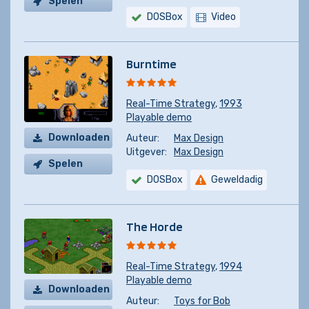
Spelen
DOSBox
Video
Burntime
Real-Time Strategy
,
1993
Playable demo
Downloaden
Auteur:
Max Design
Uitgever:
Max Design
Spelen
DOSBox
Geweldadig
The Horde
Real-Time Strategy
,
1994
Playable demo
Downloaden
Auteur:
Toys for Bob