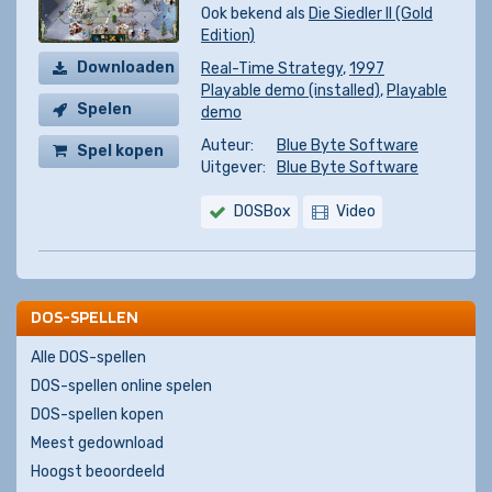
Ook bekend als
Die Siedler II (Gold
Edition)
Downloaden
Real-Time Strategy
,
1997
Playable demo (installed)
,
Playable
Spelen
demo
Auteur:
Blue Byte Software
Spel kopen
Uitgever:
Blue Byte Software
DOSBox
Video
DOS-SPELLEN
Alle DOS-spellen
DOS-spellen online spelen
DOS-spellen kopen
Meest gedownload
Hoogst beoordeeld