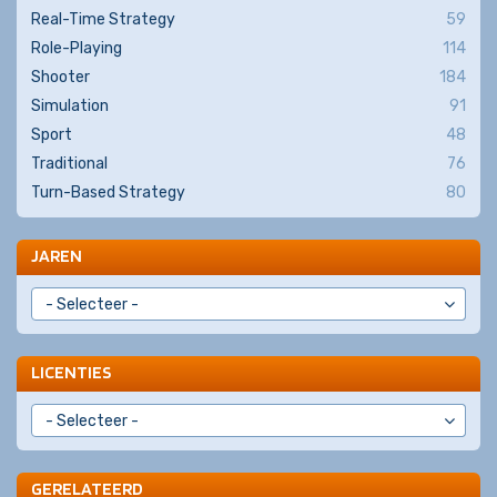
Real-Time Strategy
59
Role-Playing
114
Shooter
184
Simulation
91
Sport
48
Traditional
76
Turn-Based Strategy
80
JAREN
LICENTIES
GERELATEERD