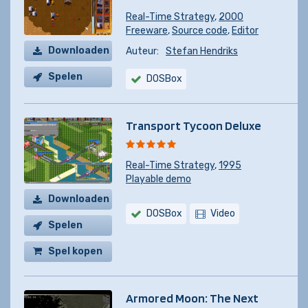
Real-Time Strategy
,
2000
Freeware
,
Source code
,
Editor
Downloaden
Auteur:
Stefan Hendriks
Spelen
DOSBox
Transport Tycoon Deluxe
Real-Time Strategy
,
1995
Playable demo
Downloaden
DOSBox
Video
Spelen
Spel kopen
Armored Moon: The Next