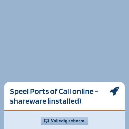
Speel Ports of Call online -
shareware (installed)
Volledig scherm