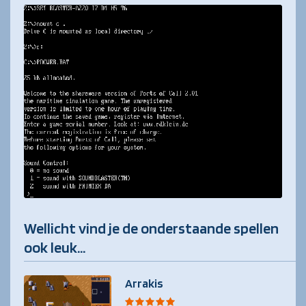
Wellicht vind je de onderstaande spellen
ook leuk...
Arrakis