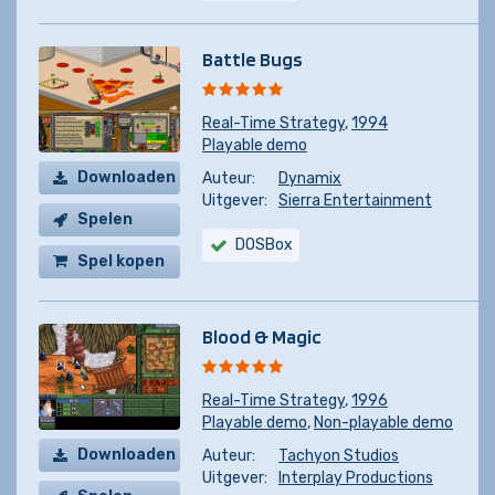
Battle Bugs
Real-Time Strategy
,
1994
Playable demo
Downloaden
Auteur:
Dynamix
Uitgever:
Sierra Entertainment
Spelen
DOSBox
Spel kopen
Blood & Magic
Real-Time Strategy
,
1996
Playable demo
,
Non-playable demo
Downloaden
Auteur:
Tachyon Studios
Uitgever:
Interplay Productions