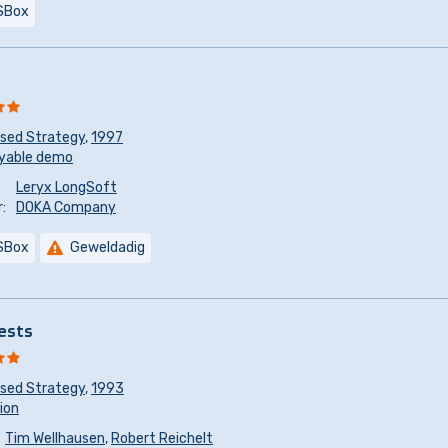
SBox
sed Strategy
,
1997
yable demo
Leryx LongSoft
:
DOKA Company
SBox
Geweldadig
ests
sed Strategy
,
1993
sion
Tim Wellhausen
,
Robert Reichelt