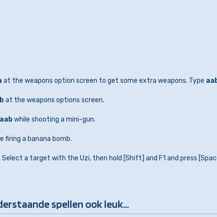
a
at the weapons option screen to get some extra weapons. Type
aa
b
at the weapons options screen.
aab
while shooting a mini-gun.
e firing a banana bomb.
:
Select a target with the Uzi, then hold [Shift] and F1 and press [Spac
derstaande spellen ook leuk...