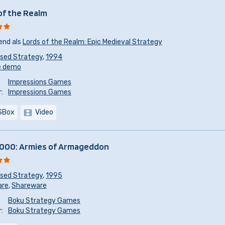
of the Realm
end als
Lords of the Realm: Epic Medieval Strategy
sed Strategy
,
1994
e demo
Impressions Games
:
Impressions Games
SBox
Video
7000: Armies of Armageddon
sed Strategy
,
1995
are
,
Shareware
Boku Strategy Games
:
Boku Strategy Games