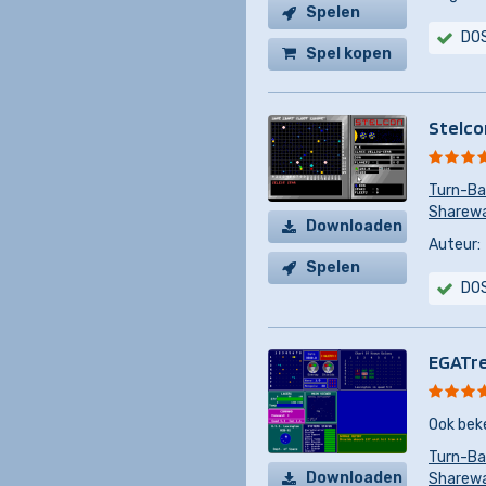
Spelen
DO
Spel kopen
Stelco
Turn-Ba
Sharew
Downloaden
Auteur:
Spelen
DO
EGATr
Ook bek
Turn-Ba
Downloaden
Sharew