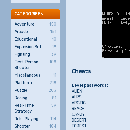
CATEGORIEËN
Adventure
158
Arcade
151
Educational
18
Expansion Set
19
Fighting
39
First-Person
108
Shooter
Cheats
Miscellaneous
11
Platform
218
Level passwords:
Puzzle
203
ALIEN
ALPS
Racing
81
ARCTIC
Real-Time
59
BEACH
Strategy
CANDY
Role-Playing
114
DESERT
FOREST
Shooter
184