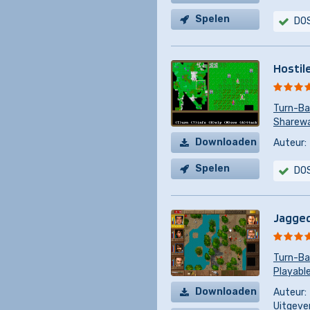
Spelen
DO
Hostil
Turn-Ba
Sharewar
Downloaden
Auteur:
Spelen
DO
Jagged
Turn-Ba
Playabl
Downloaden
Auteur:
Uitgever