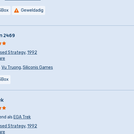
SBox
Geweldadig
n 2469
sed Strategy
,
1992
are
Vu Truong
,
Siliconis Games
SBox
ek
end als
EGA Trek
sed Strategy
,
1992
are