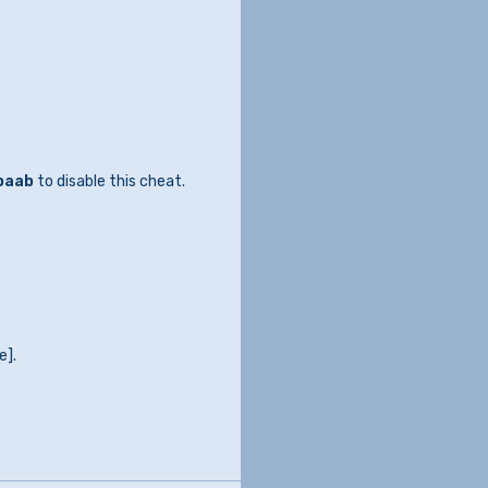
baab
to disable this cheat.
e].