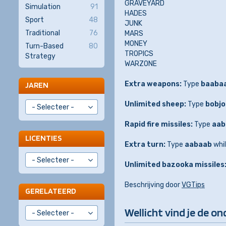
GRAVEYARD
Simulation
91
HADES
Sport
48
JUNK
Traditional
76
MARS
MONEY
Turn-Based
80
TROPICS
Strategy
WARZONE
Extra weapons:
Type
baaba
JAREN
Unlimited sheep:
Type
bobjo
Rapid fire missiles:
Type
aab
LICENTIES
Extra turn:
Type
aabaab
whil
Unlimited bazooka missiles
Beschrijving door
VGTips
GERELATEERD
Wellicht vind je de on