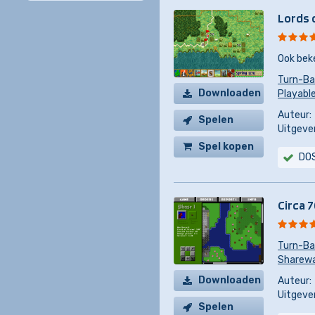
Lords 
Ook bek
Turn-Ba
Downloaden
Playabl
Auteur:
Spelen
Uitgever
Spel kopen
DO
Circa 
Turn-Ba
Sharew
Downloaden
Auteur:
Uitgever
Spelen