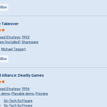
SBox
e Takeover
sed Strategy
,
1992
e (installed)
,
Shareware
Michael Taggart
SBox
 Alliance: Deadly Games
sed Strategy
,
1996
e demo
,
Playable demo
,
Preview
Sir-Tech Software
:
Sir-Tech Software