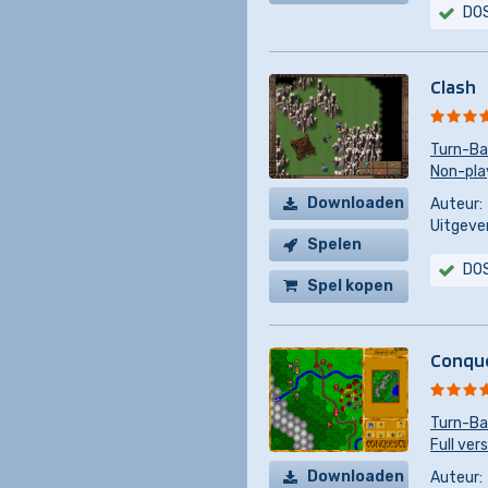
DO
Clash
Turn-Ba
Non-pla
Downloaden
Auteur:
Uitgever
Spelen
DO
Spel kopen
Conqu
Turn-Ba
Full ver
Downloaden
Auteur: